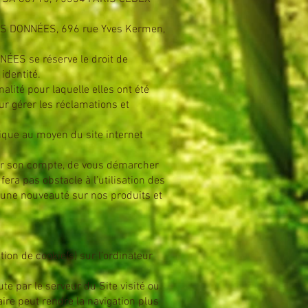
DES DONNÉES, 696 rue Yves Kermen,
ÉES se réserve le droit de
identité.
lité pour laquelle elles ont été
ur gérer les réclamations et
nique au moyen du site internet
pour son compte, de vous démarcher
fera pas obstacle à l’utilisation des
une nouveauté sur nos produits et
tion de cookie(s) sur l’ordinateur
te par le serveur du Site visité ou
aire peut rendre la navigation plus