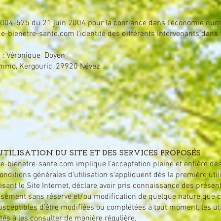
n° 2004-575 du 21 juin 2004 pour la confiance dans l’économie numé
e-bienetre-sante.com
l’identité des différents intervenants dans 
on : Véronique Doyen
rimmo, Kergouric, 29920 Névez
TILISATION DU SITE ET DES SERVICES PROPOSÉS
-bienetre-sante.com
implique l’acceptation pleine et entière des
nditions générales d’utilisation s’appliquent dès la première utili
ilisant le Site Internet, déclare avoir pris connaissance des prés
essément sans réserve et/ou modification de quelque nature que ce
susceptibles d’être modifiées ou complétées à tout moment, les ut
tés à les consulter de manière régulière.