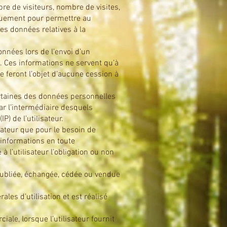
bre de visiteurs, nombre de visites,
niquement pour permettre au
es données relatives à la
nnées lors de l’envoi d’un
. Ces informations ne servent qu’à
 feront l’objet d’aucune cession à
certaines des données personnelles
par l’intermédiaire desquels
P) de l’utilisateur.
sateur que pour le besoin de
s informations en toute
 l’utilisateur l’obligation ou non
ubliée, échangée, cédée ou vendue
les d’utilisation et est réalisé
ale, lorsque l’utilisateur fournit