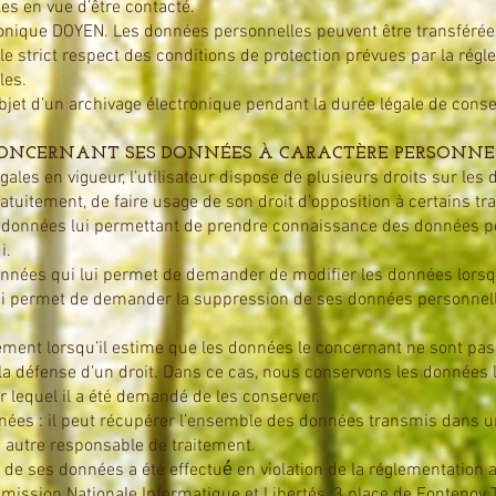
s en vue d’être contacté.
onique DOYEN. Les données personnelles peuvent être transférée
e strict respect des conditions de protection prévues par la régl
les.
bjet d’un archivage électronique pendant la durée légale de conse
 CONCERNANT SES DONNÉES À CARACTÈRE PERSONNE
les en vigueur, l’utilisateur dispose de plusieurs droits sur les
gratuitement, de faire usage de son droit d’opposition à certains tr
ses données lui permettant de prendre connaissance des données 
i.
 données qui lui permet de demander de modifier les données lorsq
ui lui permet de demander la suppression de ses données personnel
raitement lorsqu’il estime que les données le concernant ne sont pas
ou la défense d’un droit. Dans ce cas, nous conservons les donnée
r lequel il a été demandé de les conserver.
s données : il peut récupérer l’ensemble des données transmis dans 
 autre responsable de traitement.
 de ses données a été effectué́ en violation de la réglementation app
mission Nationale Informatique et Libertés, 3 place de Fonten