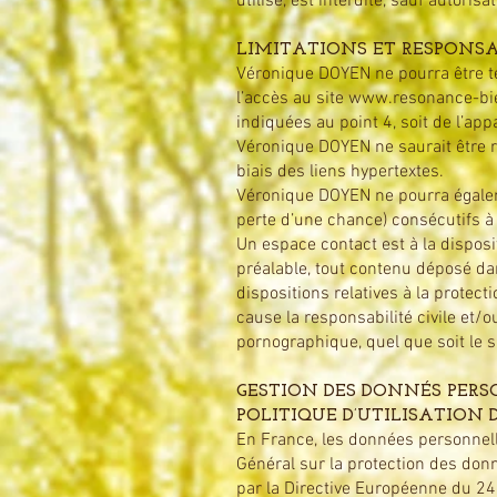
utilisé, est interdite, sauf autori
LIMITATIONS ET RESPONSA
Véronique DOYEN ne pourra être te
l’accès au site
www.resonance-bi
indiquées au point 4, soit de l’app
Véronique DOYEN ne saurait être r
biais des liens hypertextes.
Véronique DOYEN ne pourra égale
perte d’une chance) consécutifs à l
Un espace contact est à la dispos
préalable, tout contenu déposé dan
dispositions relatives à la protec
cause la responsabilité civile et/
pornographique, quel que soit le s
GESTION DES DONNÉS PER
POLITIQUE D’UTILISATION
En France, les données personnell
Général sur la protection des donn
par la Directive Européenne du 24