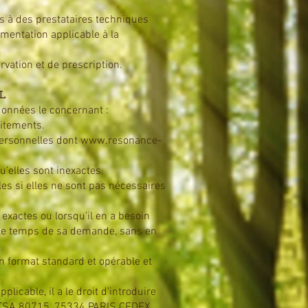
s à des prestataires techniques
ementation applicable à la
rvation et de prescription.
L
 données le concernant :
aitements.
personnelles dont
www.resonance-
u’elles sont inexactes.
les si elles ne sont pas nécessaires
 exactes ou lorsqu’il en a besoin
s le temps de sa demande, sans en
un format standard et opérable et
licable, il a le droit d’introduire
oy TSA 80715, 75334 PARIS CEDEX