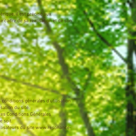
rique, il est précisé aux
le cadre de sa réalisation et de son
 conditions générales d’utilisation
sation du site.
entes Conditions Générales
 soit.
ilisateurs du site
www.resonance-