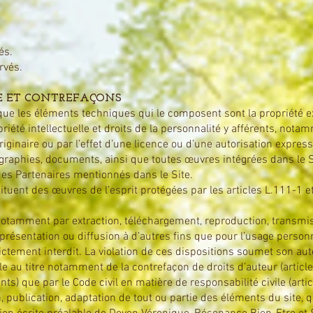
és.
rvés.
LE ET CONTREFAÇONS
que les éléments techniques qui le composent sont la propriété ex
ropriété intellectuelle et droits de la personnalité y afférents, no
 originaire ou par l’effet d’une licence ou d’une autorisation express
ographies, documents, ainsi que toutes œuvres intégrées dans le S
 des Partenaires mentionnés dans le Site.
uent des œuvres de l’esprit protégées par les articles L.111-1 e
 notamment par extraction, téléchargement, reproduction, transmis
résentation ou diffusion à d’autres fins que pour l’usage person
ictement interdit. La violation de ces dispositions soumet son au
lle au titre notamment de la contrefaçon de droits d’auteur (article
ts) que par le Code civil en matière de responsabilité civile (articl
, publication, adaptation de tout ou partie des éléments du site, 