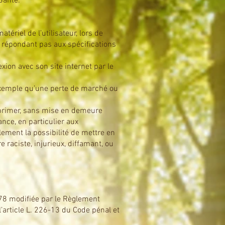
Santé.
riel de l’utilisateur, lors de
ne répondant pas aux spécifications
ion avec son site internet par le
xemple qu’une perte de marché ou
upprimer, sans mise en demeure
ance, en particulier aux
lement la possibilité de mettre en
 raciste, injurieux, diffamant, ou
78 modifiée par le Règlement
’article L. 226-13 du Code pénal et