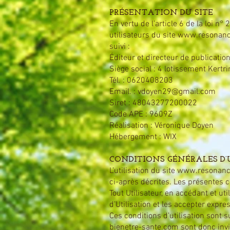
PRÉSENTATION DU SITE
En vertu de l’article 6 de la loi 
utilisateurs du site
www.resonanc
suivi :
Éditeur et directeur de publicati
Siège social : 4 lotissement Kert
Tél. : 0620408203
Email. : vdoyen29@gmail.com
Siret : 48043277200022
Code APE : 9609Z
Réalisation : Véronique Doyen
Hébergement : WIX
CONDITIONS GÉNÉRALES D’U
L’utilisation du site
www.resonance
ci-après décrites. Les présentes co
Tout Utilisateur, en accédant et ut
d’Utilisation et les accepter expr
Ces conditions d’utilisation sont 
bienetre-sante.com
sont donc invi