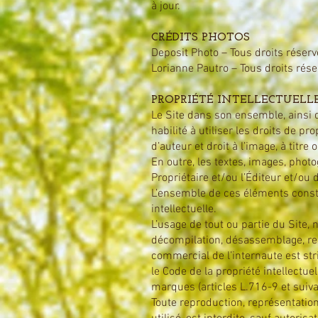
à jour.
CRÉDITS PHOTOS
Deposit Photo – Tous droits réserv
Lorianne Pautro – Tous droits rése
PROPRIÉTÉ INTELLECTUEL
Le Site dans son ensemble, ainsi 
habilité à utiliser les droits de p
d’auteur et droit à l’image, à titre
En outre, les textes, images, phot
Propriétaire et/ou l’Éditeur et/ou
L’ensemble de ces éléments constit
intellectuelle.
L’usage de tout ou partie du Site,
décompilation, désassemblage, rep
commercial de l’internaute est str
le Code de la propriété intellectue
marques (articles L.716-9 et suivan
Toute reproduction, représentation