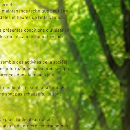
nternet.
de maintenance technique peut être
ates et heures de l’intervention.
s présentes conditions d’utilisation
s les modifications apportées aux
semble des activités de la société.
es informations aussi précises que
arences dans la mise à jour,
re indicatif, et sont susceptibles
e sont pas exhaustifs. Ils sont
 plus, l’utilisateur du site
vigateur de dernière génération mis