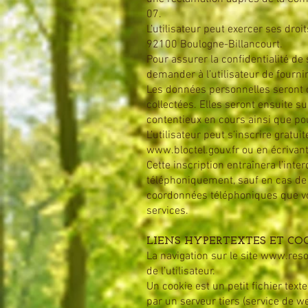
07.
L’utilisateur peut exercer ses 
92100 Boulogne-Billancourt.
Pour assurer la confidentialité
demander à l’utilisateur de fournir
Les données personnelles seront c
collectées. Elles seront ensuite 
contentieux en cours ainsi que pou
L’utilisateur peut s’inscrire grat
www.bloctel.gouv.fr
ou en écrivant
Cette inscription entraînera l’int
téléphoniquement, sauf en cas de re
coordonnées téléphoniques que v
services.
LIENS HYPERTEXTES ET CO
La navigation sur le site
www.reso
de l’utilisateur.
Un cookie est un petit fichier tex
par un serveur tiers (service de we