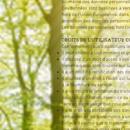
lui-même des données personnelle
Ces données sont destinées à Vér
hors de l’Union Européenne, dans l
protection des données personnel
Les données personnelles, font l’o
.
DROITS DE L’UTILISATEUR
Conformément aux dispositions léga
Il peut choisir, à tout moment et 
Il dispose d’un droit d’accès à 
bienetre-sante.com
dispose sur lu
Il a un droit de rectification des
Il dispose d’un droit à l’oubli q
à la fourniture du service.
Il a un droit à la limitation du t
pour la constatation, l’exercice 
faire un autre usage que celui pou
Il a le droit à la portabilité de
demander de les transmettre à un
Enfin, s’il estime que le traitement
une réclamation auprès de la Com