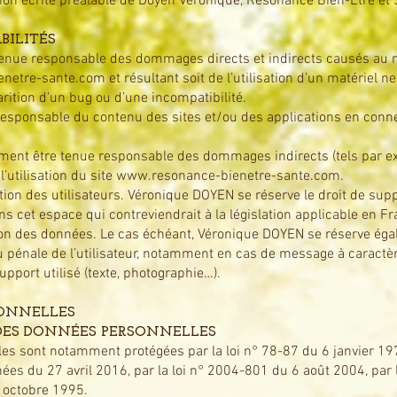
sation écrite préalable de Doyen Véronique, Résonance Bien-Etre et 
BILITÉS
nue responsable des dommages directs et indirects causés au maté
enetre-sante.com
et résultant soit de l’utilisation d’un matériel 
arition d’un bug ou d’une incompatibilité.
esponsable du contenu des sites et/ou des applications en connex
ment être tenue responsable des dommages indirects (tels par e
’utilisation du site
www.resonance-bienetre-sante.com
.
ition des utilisateurs. Véronique DOYEN se réserve le droit de s
s cet espace qui contreviendrait à la législation applicable en Fr
tion des données. Le cas échéant, Véronique DOYEN se réserve éga
ou pénale de l’utilisateur, notamment en cas de message à caractère
upport utilisé (texte, photographie…).
SONNELLES
 DES DONNÉES PERSONNELLES
es sont notamment protégées par la loi n° 78-87 du 6 janvier 19
ées du 27 avril 2016, par la loi n° 2004-801 du 6 août 2004, par l
 octobre 1995.