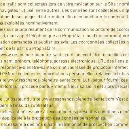
e trafic sont collectées lors de votre navigation sur le Site : nom
e navigateur utilisé, entre autres. Ces données sont collectées u
tation de ses pages d’information afin d’en améliorer le contenu. L
pas exploitées nominativement.
es sur le Site résultent de la communication volontaire de coordo
act, d’un appel téléphonique au Propriétaire ou d’un commentaire
ation demandés et publier les avis. Les coordonnées collectées ne
nt de la part du Propriétaire.
e
www.resonance-bienetre-sante.com
, peuvent être recueillies 
e les nom, prénom, téléphone, adresse électronique, URL des liens 
resonance-bienetre-sante.com
et l’adresse de protocole Internet (I
OYEN ne collecte des informations personnelles relatives à l’utili
site
www.resonance-bienetre-sante.com
. L’utilisateur fournit ce
orsqu’il procède par lui-même à leur saisie. Il est alors précisé à
l’utilisateur du site
www.resonance-bienetre-sante.com
n’est p
rs à l’insu de l’utilisateur.
lles est nécessaire à l’exécution des présentes conditions généra
applicable à la protection des données personnelles.
nécessaire à des fins d’administration et de prospection commerci