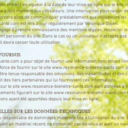
ion entrent en vigueur à la date de leur mise en ligne sur le site I
e à tout moment aux utilisateurs. Une interruption pour raison 
fforcera alors de communiquer préalablement aux utilisateurs les d
sante.com
est mis à jour régulièrement par Véronique Doyen.
 s’engage à prendre connaissance des mentions légales, respecter le
ent personnel du site. Dans le cas où un utilisateur n’accepte pa
il devra cesser toute utilisation.
 FOURNIS
sante.com
a pour objet de fournir une information concernant l’en
orce de fournir sur le site
www.resonance-bienetre-sante.com
d
a être tenue responsable des omissions, des inexactitudes et des c
ait des tiers partenaires qui lui fournissent ces informations.
sur le site
www.resonance-bienetre-sante.com
sont données à tit
gnements figurant sur le site
www.resonance-bienetre-sante.com
n
ons ayant été apportées depuis leur mise en ligne.
LLES SUR LES DONNÉES TECHNIQUES
u responsable de dommages matériels liés à l’utilisation du site. De
isant un matériel récent, ne contenant pas de virus et avec un na