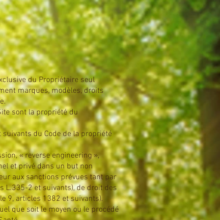
clusive du Propriétaire seul
tamment marques, modèles, droits
e.
ite sont la propriété du
t suivants du Code de la propriété
sion, « reverse engineering »,
nel et privé dans un but non
teur aux sanctions prévues tant par
s L.335-2 et suivants), de droit des
e 9, articles 1382 et suivants).
quel que soit le moyen ou le procédé