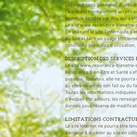
Les conditions générales d’utilisat
Ce site est normalement accessibl
toutefois décidée par Wix, qui s’e
Le site
www.resonance-bienetre-
En utilisant le site, l’internaute
du Site et faire un usage strictem
conditions générales d’utilisation, 
DESCRIPTION DES SERVICES
Le site
www.resonance-bienetre-
Résonance Bien-Etre et Santé s’eff
possible. Toutefois, elle ne pourr
qu’elles soient de son fait ou du f
Toutes les informations indiquées 
d’évoluer. Par ailleurs, les rensei
donnés sous réserve de modificati
LIMITATIONS CONTRACTUE
Le site Internet ne pourra être ten
s’engage à accéder au site en util