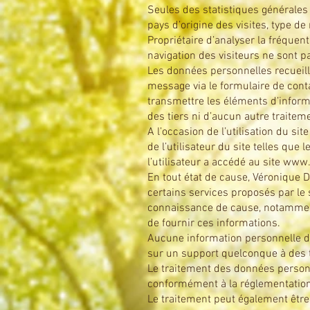
Seules des statistiques générales d
pays d’origine des visites, type d
Propriétaire d’analyser la fréquen
navigation des visiteurs ne sont 
Les données personnelles recueilli
message via le formulaire de cont
transmettre les éléments d’inform
des tiers ni d’aucun autre traiteme
A l’occasion de l’utilisation du sit
de l’utilisateur du site telles qu
l’utilisateur a accédé au site
www.
En tout état de cause, Véronique D
certains services proposés par le 
connaissance de cause, notamment l
de fournir ces informations.
Aucune information personnelle de 
sur un support quelconque à des tie
Le traitement des données personne
conformément à la réglementation 
Le traitement peut également être 