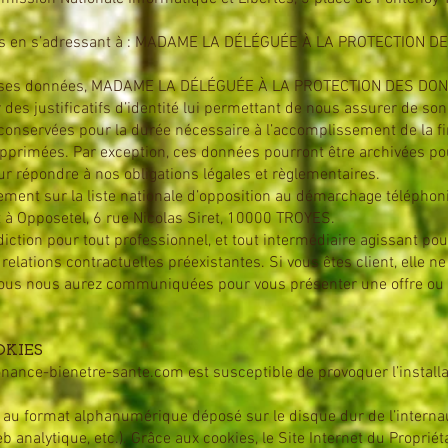
droits en s’adressant à : MADAME LA DÉLÉGUÉE À LA PROTECTION 
 de ses données, MADAME LA DÉLÉGUÉE À LA PROTECTION DES DONN
 des justificatifs d’identité lui permettant de nous assurer de son 
onservées pour la durée nécessaire à l’accomplissement de la fina
supprimées. Par exception, ces données pourront être archivées po
r répondre à nos obligations légales et règlementaires.
uitement sur la liste nationale d’opposition au démarchage télépho
 à Opposetel, 6 rue Nicolas Siret, 10000 TROYES.
erdiction pour tout professionnel, et tout intermédiaire agissant 
lations contractuelles préexistantes. Si vous êtes client, elle ne 
ous nous aurez communiquées pour vous présenter une offre ou 
OKIES
nance-bienetre-sante.com
est susceptible de provoquer l’installa
te au format alphanumérique déposé sur le disque dur de l’internau
b analytique, etc.). Grâce aux cookies, le Site Internet du Propriét