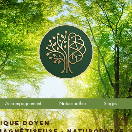
Accompagnement
Naturopathie
Stages
ique Doyen
Magnétiseuse - Naturopathe